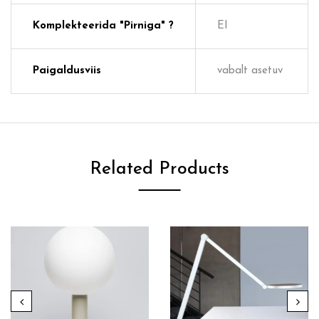
Komplekteerida "pirniga" ?
EI
Paigaldusviis
vabalt asetuv
Related Products