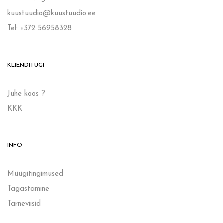
kuustuudio@kuustuudio.ee
Tel: +372 56958328
KLIENDITUGI
Juhe koos ?
KKK
INFO
Müügitingimused
Tagastamine
Tarneviisid