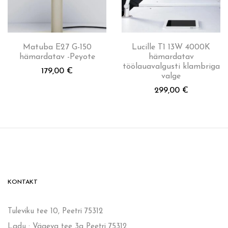
Matuba E27 G-150
Lucille T1 13W 4000K
hämardatav -Peyote
hämardatav
töölauavalgusti klambriga
179,00
€
valge
299,00
€
KONTAKT
Tuleviku tee 10, Peetri 75312
Ladu : Vägeva tee 3a Peetri 75312