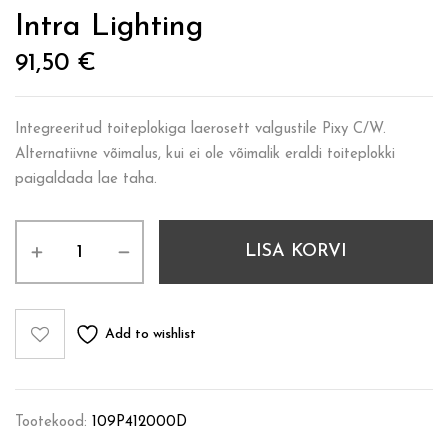
Intra Lighting
91,50
€
Integreeritud toiteplokiga laerosett valgustile Pixy C/W.
Alternatiivne võimalus, kui ei ole võimalik eraldi toiteplokki
paigaldada lae taha.
LISA KORVI
Add to wishlist
Tootekood:
109P412000D