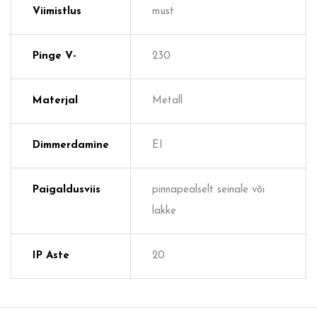
Viimistlus
must
Pinge V-
230
Materjal
Metall
Dimmerdamine
EI
Paigaldusviis
pinnapealselt seinale või
lakke
IP Aste
20