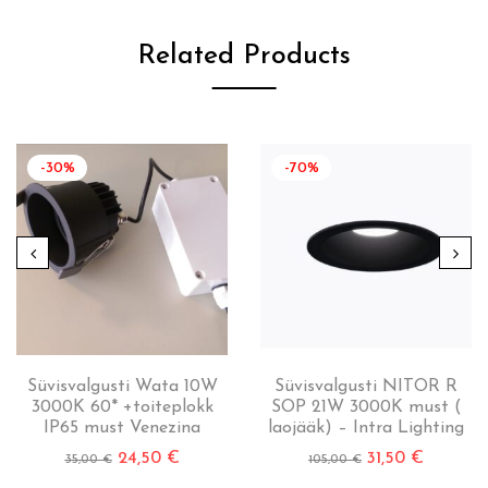
Related Products
-30%
-70%
Süvisvalgusti Wata 10W
Süvisvalgusti NITOR R
3000K 60* +toiteplokk
SOP 21W 3000K must (
IP65 must Venezina
laojääk) – Intra Lighting
24,50
€
31,50
€
35,00
€
105,00
€