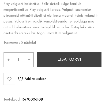
Pixy valgusti laekinnitus. Selle detaili külge haakub
magnetiseeritud Pixy valgusti korpus. Valgusti suunamise
piiranguid põhimõtteliselt ei ole, kuna magnet hoiab valgustit
pesas. Valgusti on vajalik komplekteerida toiteplokiga ning
antud laekinnituse sisse toiteplokk ei mahu. Toiteplokk võib
asetseda näiteks lae taga , max 10m valgustist.
Tarneaeg : 5 nädalat
LISA KORVI
Add to wishlist
Tootekood:
1677000610B