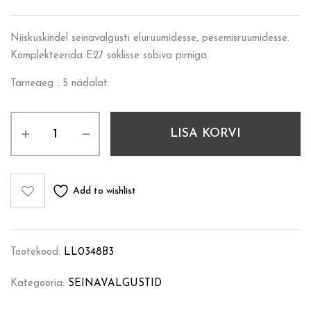
Niiskuskindel seinavalgusti eluruumidesse, pesemisruumidesse.
Komplekteerida E27 soklisse sobiva pirniga.
Tarneaeg : 5 nädalat
LISA KORVI
Add to wishlist
Tootekood:
LL0348B3
Kategooria:
SEINAVALGUSTID