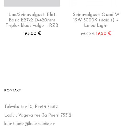
Lae/Seinavalgusti Flat
Seinavalgusti Quad W
Basic E27x2 D-420mm
19W 3000K (näidis) –
Triplex klaas valge – RZB
Linea Light
195,00
€
19,50
€
195,00
€
KONTAKT
Tuleviku tee 10, Peetri 75312
Ladu : Vägeva tee 3a Peetri 75312
kuustuudio@kuustuudio.ee