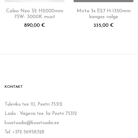
Caleo Neo S2 H2000mm
Mirta 3x E27 H-1350mm
73W- 3000K must
kangas valge
890,00
€
335,00
€
KONTAKT
Tuleviku tee 10, Peetri 75312
Ladu : Vägeva tee 3a Peetri 75312
kuustuudio@kuustuudio.ee
Tel: +372 56958328