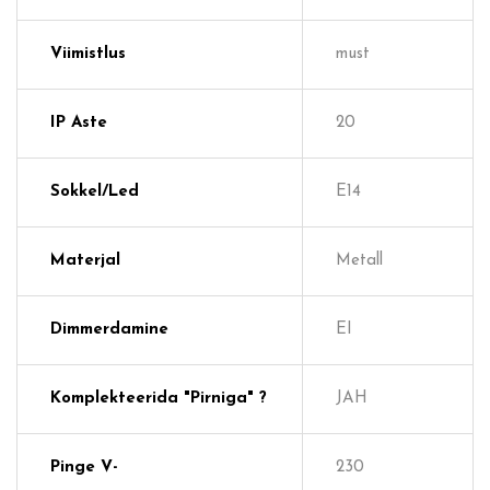
Viimistlus
must
IP Aste
20
Sokkel/Led
E14
Materjal
Metall
Dimmerdamine
EI
Komplekteerida "pirniga" ?
JAH
Pinge V-
230