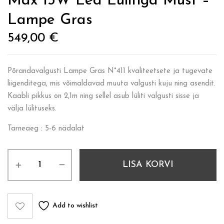
Max 15W Led Lülitiga Must –
Lampe Gras
549,00
€
Põrandavalgusti Lampe Gras N°411 kvaliteetsete ja tugevate
liigenditega, mis võimaldavad muuta valgusti kuju ning asendit.
Kaabli pikkus on 2,1m ning sellel asub lüliti valgusti sisse ja
välja lülituseks.
Tarneaeg : 5-6 nädalat
LISA KORVI
Add to wishlist