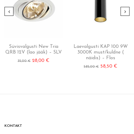
Süvisvalgusti New Tria
Laevalgusti KAP 100 9W
QRB 12V (lao jääk) – SLV
3000K must/kuldne (
näidis) – Flos
28,00
€
35,00
€
58,50
€
585,00
€
KONTAKT