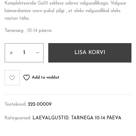
Komplekteerida Gu10 soklisse sobiva valgusallikaga. Valguse
hämardamise soovi puhul jälgi , et oleks valgusallikal oleks
vastav tähis.
Tarneaeg : 10-14 päeva
LISA KORVI
Add to wishlist
Tootekood:
222-00009
Kategooriad:
LAEVALGUSTID
,
TARNEGA 10-14 PÄEVA