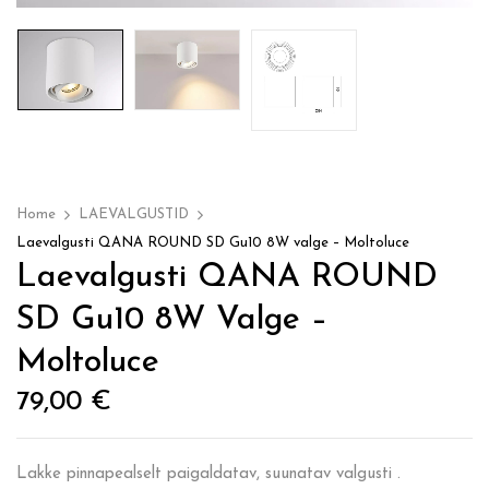
Home
LAEVALGUSTID
Laevalgusti QANA ROUND SD Gu10 8W valge – Moltoluce
Laevalgusti QANA ROUND
SD Gu10 8W Valge –
Moltoluce
79,00
€
Lakke pinnapealselt paigaldatav, suunatav valgusti .