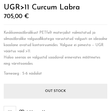
UGR>11 Curcum Labra
705,00
€
Keskkonnasõbralikust PETfelt materjalist valmistatud ja
silmasõbralike valgusallikatega varustatud valgusti on ideaalne
kaaslane avatud kontoriruumides. Valguse ei pimesta – UGR
väärtus vaid >11.
Haloo seerias on valgustid saadaval erinevates mõõtmetes
ning värvitoonides.
Tarneaeg : 5-6 nädalat
OUT STOCK