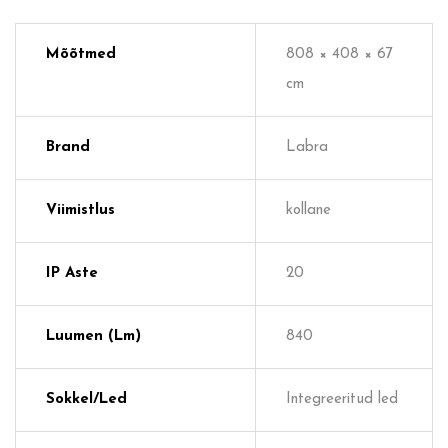
Mõõtmed
808 × 408 × 67
cm
Brand
Labra
Viimistlus
kollane
IP Aste
20
Luumen (lm)
840
Sokkel/Led
Integreeritud led