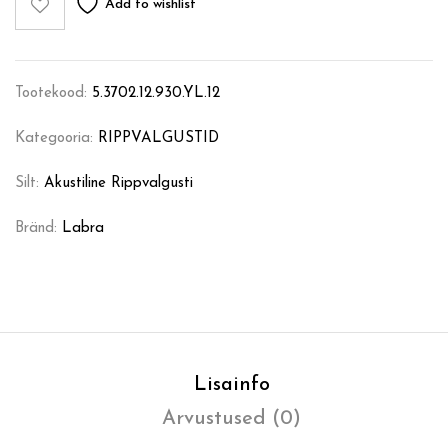
Add to wishlist
Tootekood:
5.3702.12.930.YL.12
Kategooria:
RIPPVALGUSTID
Silt:
Akustiline Rippvalgusti
Bränd:
Labra
Lisainfo
Arvustused (0)