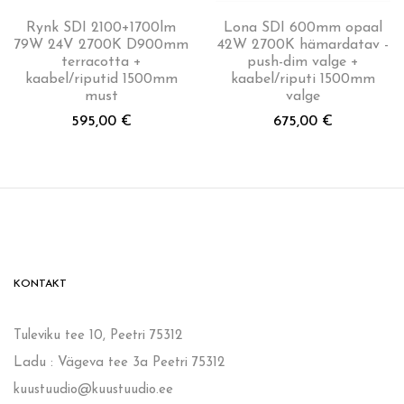
Rynk SDI 2100+1700lm
Lona SDI 600mm opaal
79W 24V 2700K D900mm
42W 2700K hämardatav -
terracotta +
push-dim valge +
kaabel/riputid 1500mm
kaabel/riputi 1500mm
must
valge
595,00
€
675,00
€
KONTAKT
Tuleviku tee 10, Peetri 75312
Ladu : Vägeva tee 3a Peetri 75312
kuustuudio@kuustuudio.ee