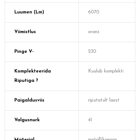
Luumen (lm)
6070
Viimistlus
oranz
Pinge V-
230
Komplekteerida
Kuulub komplekti
Riputiga ?
Paigaldusviis
riputatult laest
Valgusnurk
41
Materjal
metall/kangas