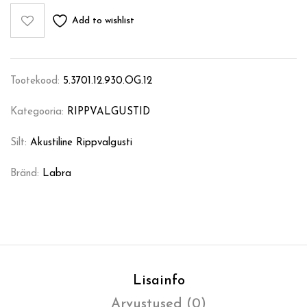
Add to wishlist
Tootekood:
5.3701.12.930.OG.12
Kategooria:
RIPPVALGUSTID
Silt:
Akustiline Rippvalgusti
Bränd:
Labra
Lisainfo
Arvustused (0)