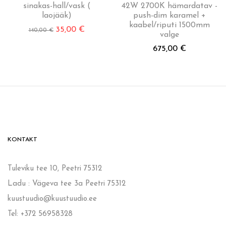
sinakas-hall/vask (
42W 2700K hämardatav -
laojääk)
push-dim karamel +
kaabel/riputi 1500mm
35,00
€
140,00
€
valge
675,00
€
KONTAKT
Tuleviku tee 10, Peetri 75312
Ladu : Vägeva tee 3a Peetri 75312
kuustuudio@kuustuudio.ee
Tel: +372 56958328