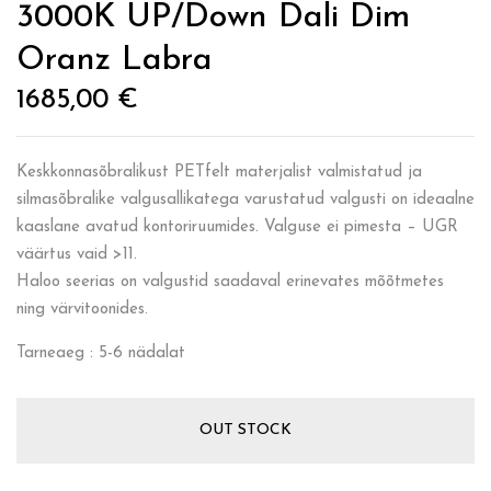
3000K UP/Down Dali Dim
Oranz Labra
1685,00
€
Keskkonnasõbralikust PETfelt materjalist valmistatud ja
silmasõbralike valgusallikatega varustatud valgusti on ideaalne
kaaslane avatud kontoriruumides. Valguse ei pimesta – UGR
väärtus vaid >11.
Haloo seerias on valgustid saadaval erinevates mõõtmetes
ning värvitoonides.
Tarneaeg : 5-6 nädalat
OUT STOCK