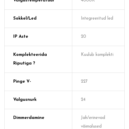
Valgustemperatuur
4000K
Sokkel/Led
Integreeritud led
IP Aste
20
Komplekteerida
Kuulub komplekti
Riputiga ?
Pinge V-
227
Valgusnurk
24
Dimmerdamine
Jah/erinevad
võimalused