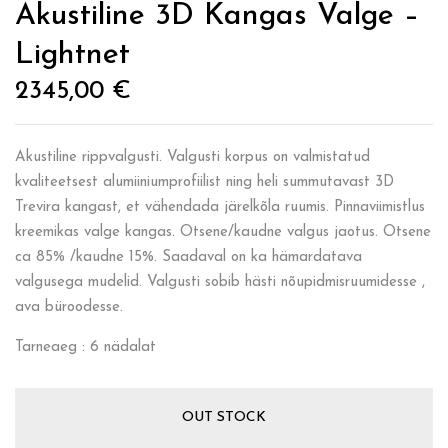
Akustiline 3D Kangas Valge –
Lightnet
2345,00
€
Akustiline rippvalgusti. Valgusti korpus on valmistatud
kvaliteetsest alumiiniumprofiilist ning heli summutavast 3D
Trevira kangast, et vähendada järelkõla ruumis. Pinnaviimistlus
kreemikas valge kangas. Otsene/kaudne valgus jaotus. Otsene
ca 85% /kaudne 15%. Saadaval on ka hämardatava
valgusega mudelid. Valgusti sobib hästi nõupidmisruumidesse ,
ava büroodesse.
Tarneaeg : 6 nädalat
OUT STOCK