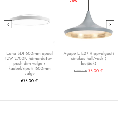
-75%
Lona SDI 600mm opaal
Agape L E27 Rippvalgusti
42W 2700K hämardatav -
sinakas-hall/vask (
push-dim valge +
laojääk)
kaabel/riputi 1500mm
35,00
€
140,00
€
valge
675,00
€