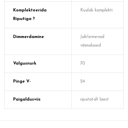
Komplekteerida
Kuulub komplekti
Riputiga ?
Dimmerdamine
Jah/erinevad
võimalused
Valgusnurk
70
Pinge V-
24
Paigaldusviis
riputatult laest