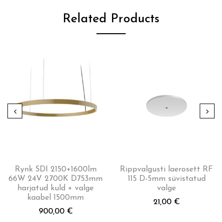
Related Products
Rynk SDI 2150+1600lm
Rippvalgusti laerosett RF
66W 24V 2700K D753mm
115 D-5mm süvistatud
harjatud kuld + valge
valge
kaabel 1500mm
21,00
€
900,00
€