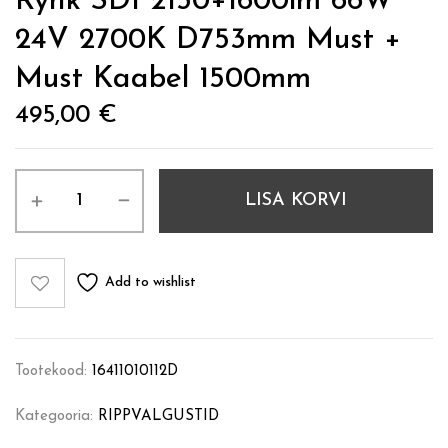
Rynk SDI 2150+1600lm 66W
24V 2700K D753mm Must +
Must Kaabel 1500mm
495,00
€
LISA KORVI
Add to wishlist
Tootekood:
16411010112D
Kategooria:
RIPPVALGUSTID