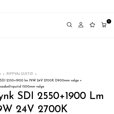
0
e
RIPPVALGUSTID
 SDI 2550+1900 lm 79W 24V 2700K D900mm valge +
ekaabel/riputid 1500mm valge
ynk SDI 2550+1900 Lm
9W 24V 2700K