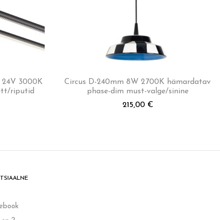
W 24V 3000K
Circus D-240mm 8W 2700K hämardatav
t/riputid
phase-dim must-valge/sinine
215,00
€
TSIAALNE
ebook