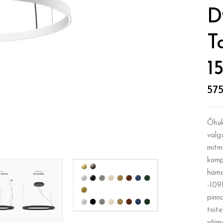
D
T
1
57
Õhuke
valg
mitm
komp
häma
-109
pinn
toit
võim