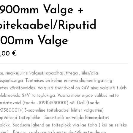
900mm Valge +
oitekaabel/riputid
500mm Valge
5,00
€
, ringikujuline valgusti opaalhajutitega , üles/alla
usjaotusega. Tootmises on kolme erineva diameetriga ning
etes värvitoonides. Valgusti sisendvool on 24V ning valgusti tuleb
lekteerida 24V toiteplokiga. Vaata meie e-poe valikus mitte
rdatavaid (toode -109K4580001) või Dali (toode
K1580001)( 5-sooneline toitekaabel lülitist valgustini)
apealseid toiteplokke . Soovituslik on valida hämardatav
eplokk. Soodsam lahend on toiteplokk viia lae taha ( kui on selleks
alus) . Päringu saab saata kuustuudio@kuustuudio.ee