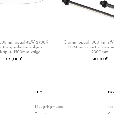
 600mm opaal 42W 2700K
Gramm opaal 1000 lm 17
atav -push-dim valge +
L1260mm must + laeroset
l/riputi 1500mm valge
2000mm
675,00
€
310,00
€
INFO
ASO
Müügitingimused
Fac