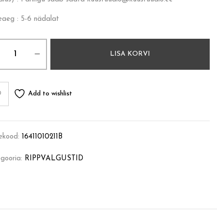
eaeg : 5-6 nädalat
LISA KORVI
Add to wishlist
ekood:
16411010211B
gooria:
RIPPVALGUSTID