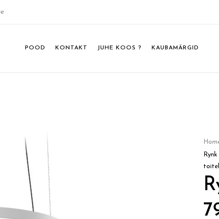
ee
POOD
KONTAKT
JUHE KOOS ?
KAUBAMÄRGID
Hom
Rynk
toit
R
7