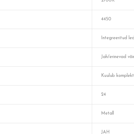
2700K
4450
Integreeritud le
Jah/erinevad võ
Kuulub komplekt
24
Metall
JAH