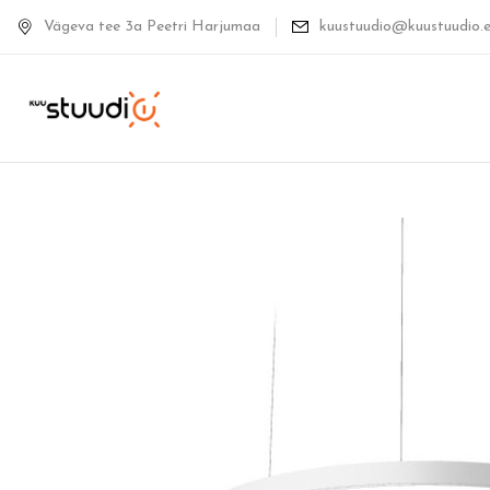
Vägeva tee 3a Peetri Harjumaa
kuustuudio@kuustuudio.