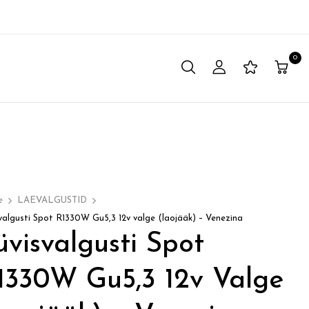
0
e
LAEVALGUSTID
valgusti Spot R1330W Gu5,3 12v valge (laojääk) – Venezina
üvisvalgusti Spot
1330W Gu5,3 12v Valge