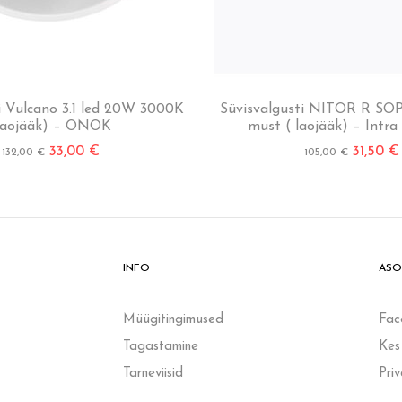
i Vulcano 3.1 led 20W 3000K
Süvisvalgusti NITOR R SO
laojääk) – ONOK
must ( laojääk) – Intra
33,00
€
31,50
€
132,00
€
105,00
€
INFO
ASO
Müügitingimused
Fac
Tagastamine
Kes
Tarneviisid
Pri