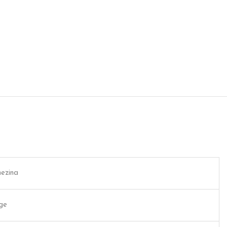
ezina
ge