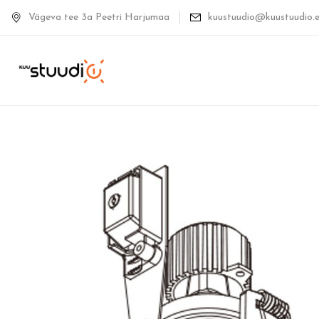
Vägeva tee 3a Peetri Harjumaa
kuustuudio@kuustuudio.