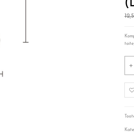
(
12,
Komp
toite
Toot
Kate