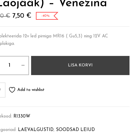
laojääk) – Venezina
7,50
€
50
€
-40%
lekteerida 12v led pirniga MR16 ( Gu5,3) ning 12V AC
plokiga.
LISA KORVI
Add to wishlist
ekood:
R1330W
gooriad:
LAEVALGUSTID
,
SOODSAD LEIUD