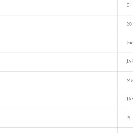
EI
20
Gu
JA
Met
JA
12