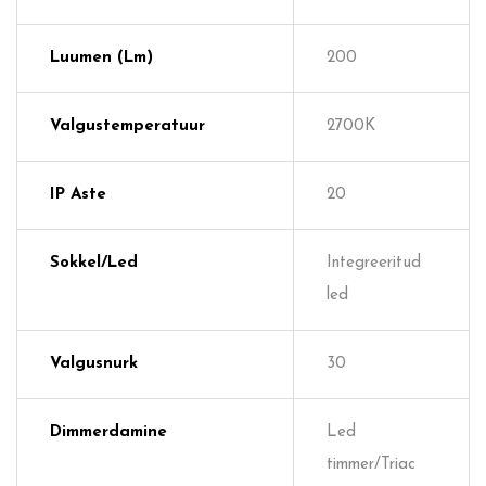
Luumen (lm)
200
Valgustemperatuur
2700K
IP Aste
20
Sokkel/Led
Integreeritud
led
Valgusnurk
30
Dimmerdamine
Led
timmer/Triac