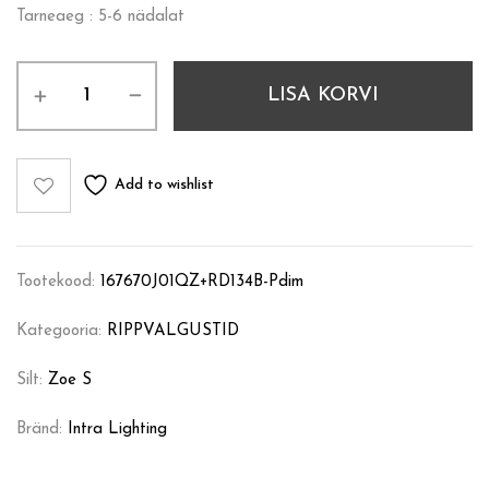
Tarneaeg : 5-6 nädalat
LISA KORVI
Add to wishlist
Tootekood:
167670J01QZ+RD134B-Pdim
Kategooria:
RIPPVALGUSTID
Silt:
Zoe S
Bränd:
Intra Lighting