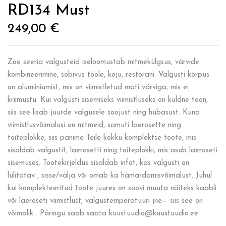
RD134 Must
249,00
€
Zoe seeria valgusteid iseloomustab mitmekülgsus, värvide
kombineerimine, sobivus tööle, koju, restorani. Valgusti korpus
on alumiiniumist, mis on viimistletud mati värviga, mis ei
kriimustu. Kui valgusti sisemiseks viimistluseks on kuldne toon,
siis see lisab juurde valgusele soojust ning hubasust. Kuna
viimistlusvõimalusi on mitmeid, samuti laerosette ning
toiteplokke, siis panime Teile kokku komplektse toote, mis
sisaldab valgustit, laerosetti ning toiteplokki, mis asub laeroseti
sisemuses. Tootekirjeldus sisaldab infot, kas valgusti on
lülitatav , sisse/välja või omab ka hämardamisvõimalust. Juhul
kui komplekteeritud toote juures on soovi muuta näiteks kaabli
või laeroseti viimistlust, valgustemperatuuri jne— siis see on
võimalik . Päringu saab saata kuustuudio@kuustuudio.ee