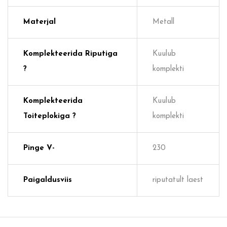
Materjal
Metall
Komplekteerida Riputiga
Kuulub
?
komplekti
Komplekteerida
Kuulub
Toiteplokiga ?
komplekti
Pinge V-
230
Paigaldusviis
riputatult laest