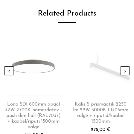
Related Products
Lona SDI 600mm opaal
Kalis S prismaatik 2250
42W 2700K hämardatav -
lm 29W 3000K L1405mm
push-dim hall (RAL7037)
valge + riputid/kaabel
+ kaabel/riputi 1500mm
1500mm
valge
275,00
€