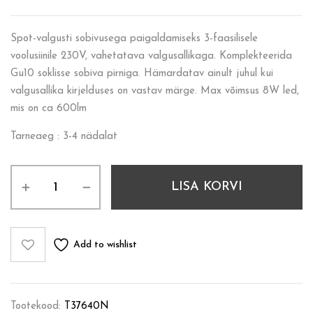
Spot-valgusti sobivusega paigaldamiseks 3-faasilisele
voolusiinile 230V, vahetatava valgusallikaga. Komplekteerida
Gu10 soklisse sobiva pirniga. Hämardatav ainult juhul kui
valgusallika kirjelduses on vastav märge. Max võimsus 8W led,
mis on ca 600lm
Tarneaeg : 3-4 nädalat
LISA KORVI
Add to wishlist
Tootekood:
T37640N