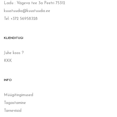
Ladu : Vägeva tee 3a Peetri 75312
kuustuudio@kuustuudio.ee
Tel: +372 56958328
KLIENDITUGI
Juhe koos ?
KKK
INFO
Müügitingimused
Tagastamine
Tarneviisid