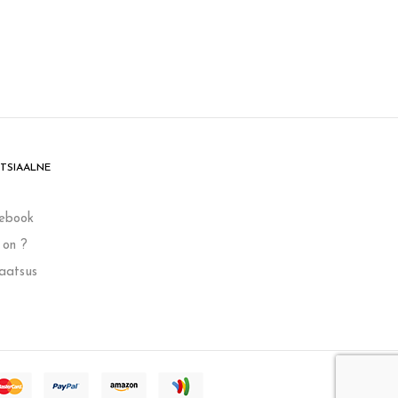
TSIAALNE
ebook
 on ?
vaatsus