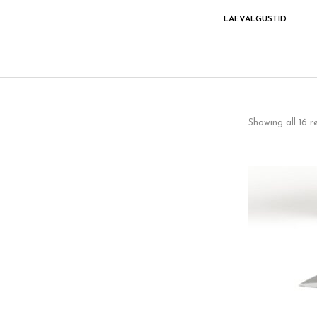
VÄLISVALGUSTID
VOOLUSIINILE
LAEVALGUSTID
Showing all 16 r