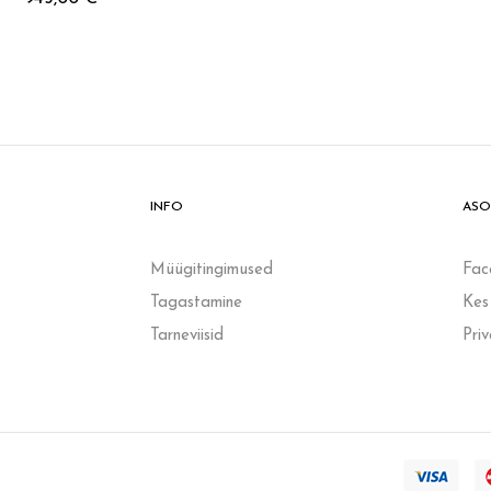
INFO
ASO
Müügitingimused
Fac
Tagastamine
Kes
Tarneviisid
Pri