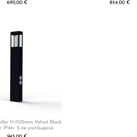
690,00
€
854,00
€
ollar H-1100mm Velvet Black
r IP44+ 2-ne pistikupesa
945,00
€