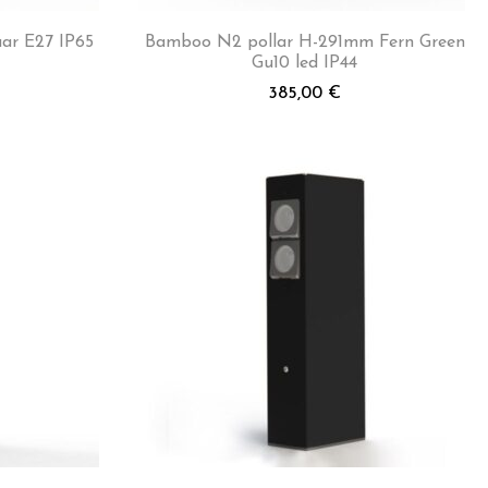
aar E27 IP65
Bamboo N2 pollar H-291mm Fern Green
Gu10 led IP44
385,00
€