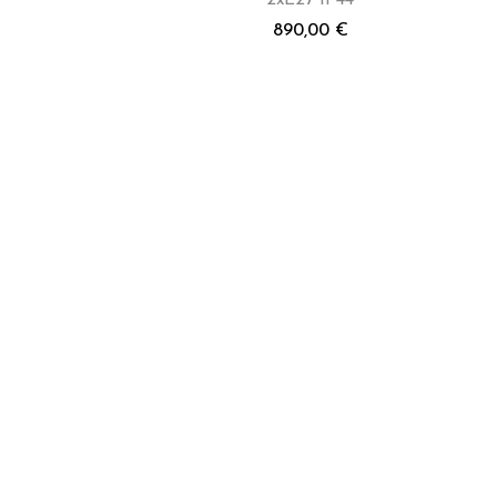
2xE27 IP44
890,00
€