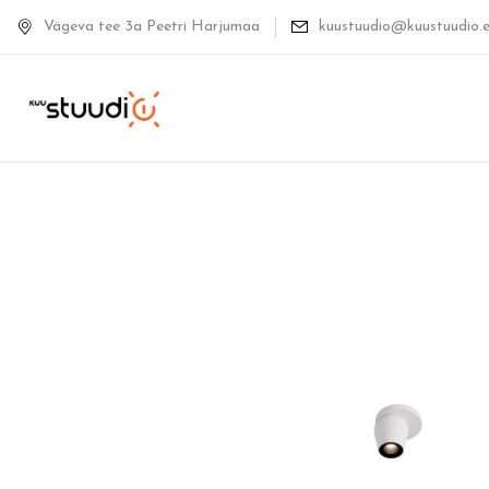
Vägeva tee 3a Peetri Harjumaa
kuustuudio@kuustuudio.