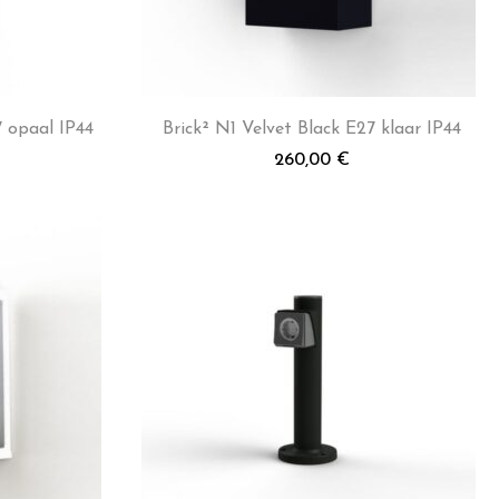
 opaal IP44
Brick² N1 Velvet Black E27 klaar IP44
260,00
€