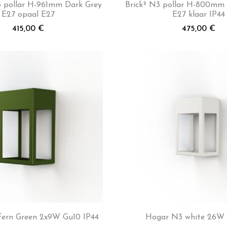
 pollar H-961mm Dark Grey
Brick² N3 pollar H-800mm 
E27 opaal E27
E27 klaar IP44
415,00
€
475,00
€
ern Green 2x9W Gu10 IP44
Hogar N3 white 26W