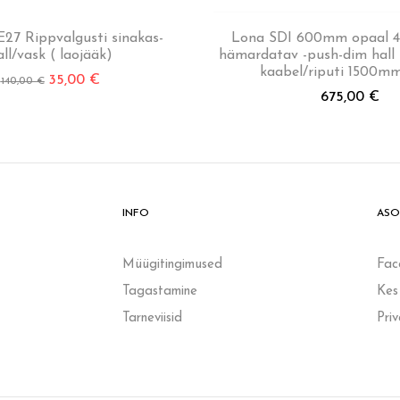
27 Rippvalgusti sinakas-
Lona SDI 600mm opaal 
all/vask ( laojääk)
hämardatav -push-dim hall
kaabel/riputi 1500mm
35,00
€
140,00
€
675,00
€
INFO
ASO
Müügitingimused
Fac
Tagastamine
Kes
Tarneviisid
Pri