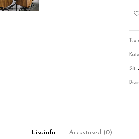
Toot
Kate
Silt:
Brän
Lisainfo
Arvustused (0)