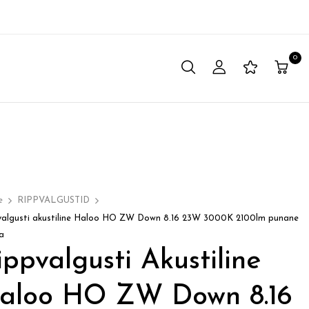
0
e
RIPPVALGUSTID
valgusti akustiline Haloo HO ZW Down 8.16 23W 3000K 2100lm punane
a
ippvalgusti Akustiline
aloo HO ZW Down 8.16