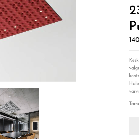
2
P
14
Kesk
valg
kont
Halo
värvi
Tarn