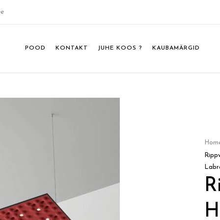
ee
POOD
KONTAKT
JUHE KOOS ?
KAUBAMÄRGID
Hom
Ripp
Labr
R
H