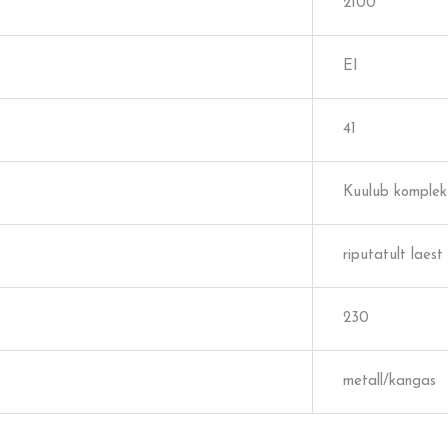
2100
EI
41
Kuulub komplek
riputatult laest
230
metall/kangas