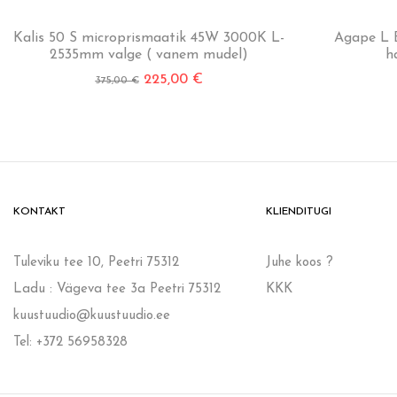
Kalis 50 S microprismaatik 45W 3000K L-
Agape L E
2535mm valge ( vanem mudel)
h
225,00
€
375,00
€
KONTAKT
KLIENDITUGI
Tuleviku tee 10, Peetri 75312
Juhe koos ?
Ladu : Vägeva tee 3a Peetri 75312
KKK
kuustuudio@kuustuudio.ee
Tel: +372 56958328