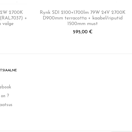
42W 2700K
Rynk SDI 2100+1700lm 79W 24V 2700K
 (RAL7037) +
D900mm terracotta + kaabel/riputid
 valge
1500mm must
595,00
€
TSIAALNE
ebook
 on ?
vaatsus