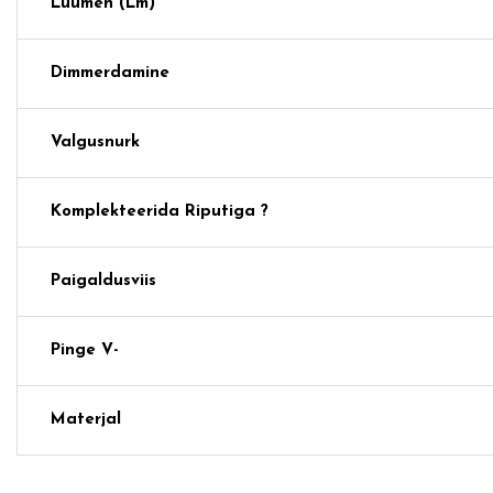
Luumen (lm)
Dimmerdamine
Valgusnurk
Komplekteerida Riputiga ?
Paigaldusviis
Pinge V-
Materjal