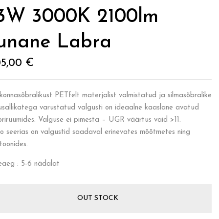
3W 3000K 2100lm
unane Labra
05,00
€
konnasõbralikust PETfelt materjalist valmistatud ja silmasõbralike
usallikatega varustatud valgusti on ideaalne kaaslane avatud
oriruumides. Valguse ei pimesta – UGR väärtus vaid >11.
o seerias on valgustid saadaval erinevates mõõtmetes ning
toonides.
eaeg : 5-6 nädalat
OUT STOCK