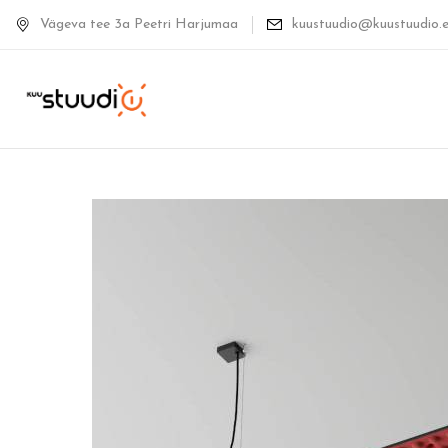
Vägeva tee 3a Peetri Harjumaa
kuustuudio@kuustuudio.