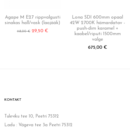
Agape M E27 rippvalgusti
Lona SDI 600mm opaal
sinakas hall/vask (laojääk)
42W 2700K hämardatav -
push-dim karamel +
29,50
€
118,00
€
kaabel/riputi 1500mm
valge
675,00
€
KONTAKT
Tuleviku tee 10, Peetri 75312
Ladu : Vägeva tee 3a Peetri 75312