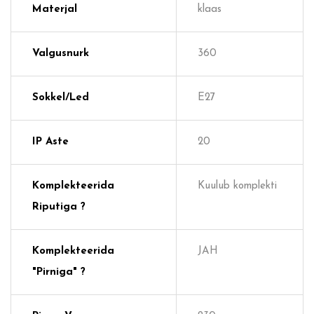
Materjal
klaas
Valgusnurk
360
Sokkel/Led
E27
IP Aste
20
Komplekteerida
Kuulub komplekti
Riputiga ?
Komplekteerida
JAH
"pirniga" ?