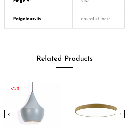
Pinge V-
230
Paigaldusviis
riputatult laest
Related Products
-75%