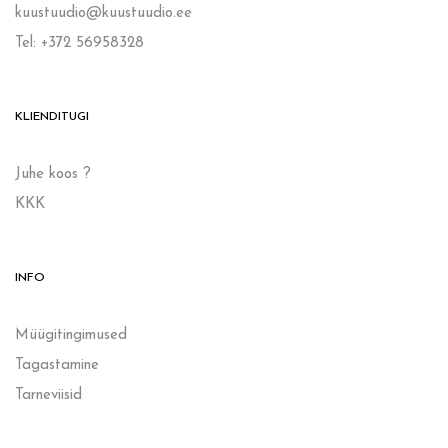
kuustuudio@kuustuudio.ee
Tel: +372 56958328
KLIENDITUGI
Juhe koos ?
KKK
INFO
Müügitingimused
Tagastamine
Tarneviisid