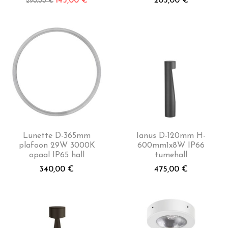
145,00
€
205,00
€
290,00
€
Lunette D-365mm
Ianus D-120mm H-
plafoon 29W 3000K
600mm1x8W IP66
opaal IP65 hall
tumehall
340,00
€
475,00
€