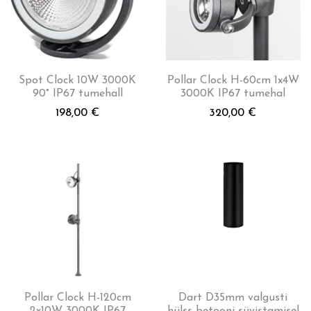
Spot Clock 10W 3000K
Pollar Clock H-60cm 1x4W
90° IP67 tumehall
3000K IP67 tumehal
198,00
€
320,00
€
Pollar Clock H-120cm
Dart D35mm valgusti
2x10W 3000K IP67
hülss betooni süvistamisel