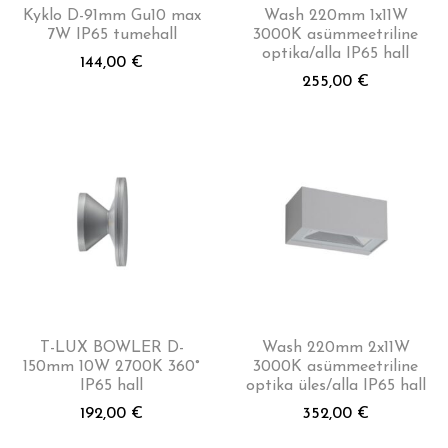
Kyklo D-91mm Gu10 max
Wash 220mm 1x11W
7W IP65 tumehall
3000K asümmeetriline
optika/alla IP65 hall
144,00
€
255,00
€
T-LUX BOWLER D-
Wash 220mm 2x11W
150mm 10W 2700K 360°
3000K asümmeetriline
IP65 hall
optika üles/alla IP65 hall
192,00
€
352,00
€