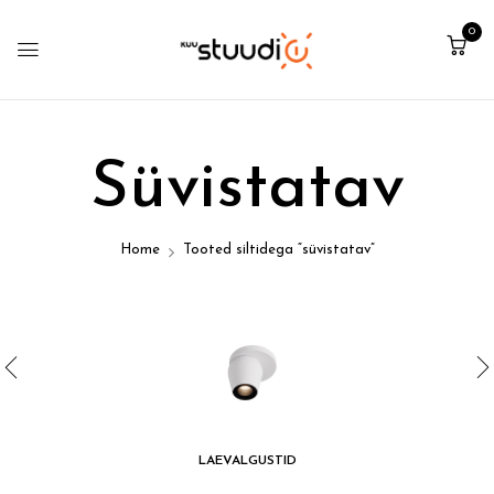
0
Süvistatav
Home
Tooted siltidega “süvistatav”
LAEVALGUSTID