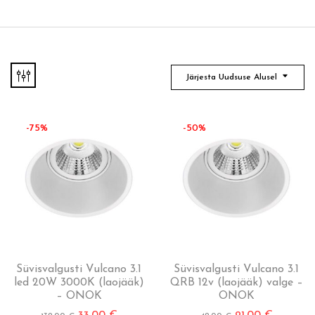
Järjesta Uudsuse Alusel
-75%
-50%
Süvisvalgusti Vulcano 3.1
Süvisvalgusti Vulcano 3.1
led 20W 3000K (laojääk)
QRB 12v (laojääk) valge –
– ONOK
ONOK