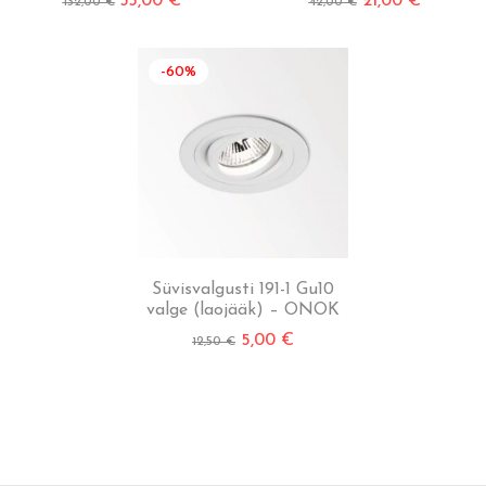
33,00
€
21,00
€
132,00
€
42,00
€
-60%
Süvisvalgusti 191-1 Gu10
valge (laojääk) – ONOK
5,00
€
12,50
€